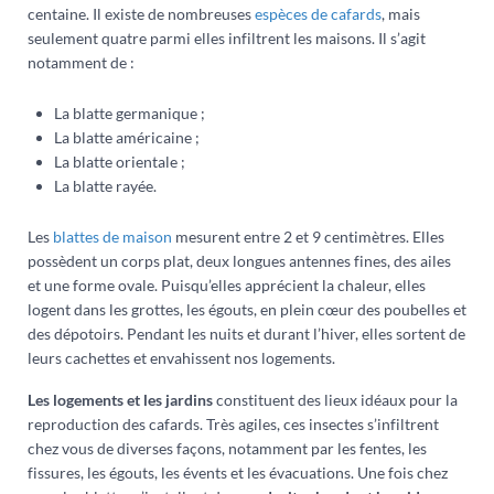
centaine. Il existe de nombreuses
espèces de cafards
, mais
seulement quatre parmi elles infiltrent les maisons. Il s’agit
notamment de :
La blatte germanique ;
La blatte américaine ;
La blatte orientale ;
La blatte rayée.
Les
blattes de maison
mesurent entre 2 et 9 centimètres. Elles
possèdent un corps plat, deux longues antennes fines, des ailes
et une forme ovale. Puisqu’elles apprécient la chaleur, elles
logent dans les grottes, les égouts, en plein cœur des poubelles et
des dépotoirs. Pendant les nuits et durant l’hiver, elles sortent de
leurs cachettes et envahissent nos logements.
Les logements et les jardins
constituent des lieux idéaux pour la
reproduction des cafards. Très agiles, ces insectes s’infiltrent
chez vous de diverses façons, notamment par les fentes, les
fissures, les égouts, les évents et les évacuations. Une fois chez