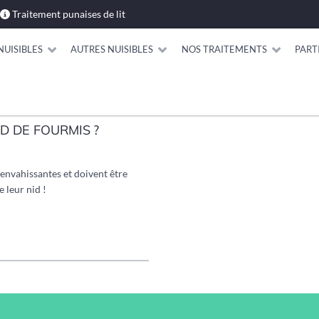
Traitement punaises de lit
NUISIBLES
AUTRES NUISIBLES
NOS TRAITEMENTS
PART
D DE FOURMIS ?
s envahissantes et doivent être
 leur nid !