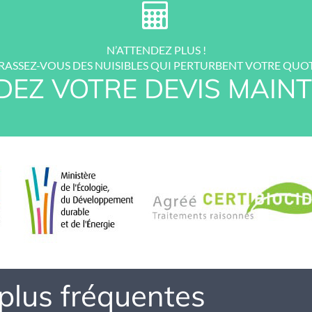
N’ATTENDEZ PLUS !
ASSEZ-VOUS DES NUISIBLES QUI PERTURBENT VOTRE QUOT
EZ VOTRE DEVIS MAINT
 plus fréquentes