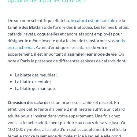
appartement par les cafards ?
De son nom scientifique Blatella,
le cafard est un nuisible
de la
famille des Blattaria,
de l’ordre des Blattodea
.
Les termes blattes,
cafards, ravets, coquerelles et cancrelats sont employés pour
désigner le même insecte qui a le don de transformer vos
nuits
en cauchemar
. Avant d’éradiquer les cafards de votre
appartement, il est important d’
assimiler leur mode de vie
. On
note à Paris la présence de différentes espèces de cafards dont :
La blatte des meubles ;
La blatte orientale ;
La blatte germanique.
L’invasion des cafards
est un processus rapide et discret. En
effet, une petite fente d’à peine 2 millimètres suffit à un cafard
adulte pour s’insérer dans votre appartement. Une fois chez
vous, la femelle adulte peut produire au cours de sa vie jusqu’à
100 000 nymphes à la suite d’un seul accouplement. En effet, la
femelle stocke la semence du mâle grâce à laquelle elle pond