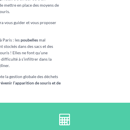
de mettre en place des moyens de
ouris.
ra vous guider et vous proposer
 Paris : les
poubelles
mal
t stockés dans des sacs et des
ouris ! Elles ne font qu’une
fficulté à s’infiltrer dans la
dîner.
pte la gestion globale des déchets
révenir l’apparition de souris et de