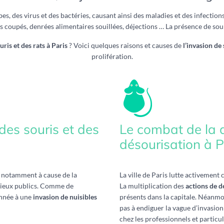
 des virus et des bactéries, causant ainsi des maladies et des infections. 
s coupés, denrées alimentaires souillées, déjections … La présence de sou
uris et des rats à Paris
? Voici quelques raisons et causes de
l’invasion de 
prolifération.
 des souris et des
Le combat de la d
désourisation à P
e, notamment à cause de la
La ville de Paris lutte activement 
 lieux publics. Comme de
La multiplication des
actions de d
année à une
invasion de nuisibles
présents dans la capitale. Néanmoin
pas à endiguer la vague d’invasion 
chez les professionnels et particul