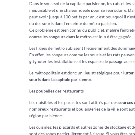
Dans le sous-sol de la capitale parisienne, les rats et les
inépuisable et une chaleur idéale pour se reproduire. Dan
peut avoir jusqu’à 100 petits par an, c’est pourquoi il n’es
ou des souris dans l’enceinte du métro parisien.
Ce problème est bien connu du public et, malgré l’entreti
contre les rongeurs dans le métro
est loin d’être gagnée.
Les lignes de métro subissent fréquemment des dommages 
En effet, les rongeurs comme les souris et les rats peuv
grignoter les installations et les espaces de passage au se
Le métropolitain est donc un lieu stratégique pour
lutter
souris dans la capitale parisienne.
Les poubelles des restaurants
Les nuisibles et les parasites sont attirés par des
sources 
nombreux restaurants et boulangeries de la ville sont aut
région parisienne.
Les cuisines, les placards et autres zones de stockage et 
sont des zones particulièrement à risque. Si vous êtes pro