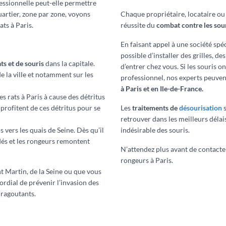
essionnelle peut-elle permettre
uartier, zone par zone, voyons
Chaque propriétaire, locataire ou 
ats à Paris.
réussite du
combat contre les sour
En faisant appel à une société spéc
possible d’installer des grilles, d
ts et de souris
dans la capitale.
d’entrer chez vous. Si les souris 
e la ville et notamment sur les
professionnel, nos experts peuve
à Paris et en Ile-de-France.
es rats à Paris à cause des détritus
profitent de ces détritus pour se
Les
traitements de
désourisation
s
retrouver dans les meilleurs délai
vers les quais de Seine. Dès qu’il
indésirable des souris.
ndés et les rongeurs remontent
N’attendez plus avant de contacte
rongeurs à Paris.
nt Martin, de la Seine ou que vous
ordial de prévenir l’invasion des
 ragoutants.