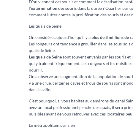
D’où viennent ces souris et comment la dératisation prof
l’
extermination des souris
dans la durée ? Quartier par q
comment lutter contre la prolifération des souris et des r
Les quais de Seine
On considère aujourd’hui qu’il y a
plus de 8 millions de ra
Les rongeurs ont tendance à grouiller dans les sous-sols d
quais de Seine.
Les quais de Seine
sont souvent envahis par les souris et l
qui y trainent fréquemment. Les rongeurs et les nuisibles 
nourrir.
On a observé une augmentation de la population de souris 
y a une crue, certaines caves et trous de souris sont ino
dans la ville.
C’est pourquoi, si vous habitez aux environs du canal Sai
avez un local professionnel proche des quais, il sera prim
nuisibles avant de vous retrouver avec ces locataires peu
Le métropolitain parisien