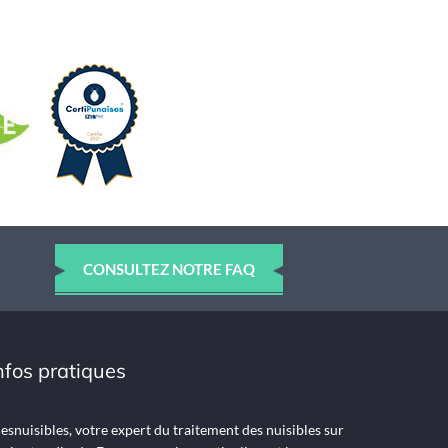
CONSULTEZ NOTRE FAQ
nfos pratiques
snuisibles, votre expert du traitement des nuisibles sur