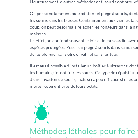
Heureusement, d’autres méthodes anti souris ont prouvé l
On pense notamment au traditionnel piège à souris, dont
les souris sans les blesser. Contrairement aux vieilles tape
coup, on peut désormais relâcher les rongeurs dans la na
maisons.
En effet, on confond souvent le loir et le muscardin avec 
espèces protégées. Poser un piège à souris dans sa mai
de les éloigner sans être envahi et sans les tuer.
Il est aussi possible d’installer un boîtier à ultrasons, do
les humains) feront fuir les souris. Ce type de répulsif ul
d’une invasion de souris, mais sera peu efficace si elles on
mères resteront près de leurs petits.
Méthodes léthales pour faire