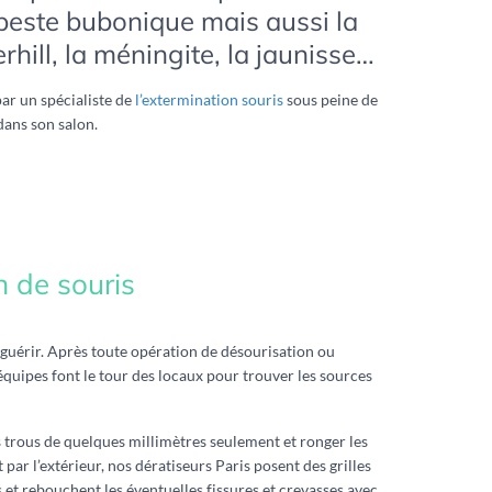
 peste bubonique mais aussi la
rhill, la méningite, la jaunisse…
par un spécialiste de
l’extermination souris
sous peine de
dans son salon.
n de souris
guérir. Après toute opération de désourisation ou
équipes font le tour des locaux pour trouver les sources
s trous de quelques millimètres seulement et ronger les
nt par l’extérieur, nos dératiseurs Paris posent des grilles
s et rebouchent les éventuelles fissures et crevasses avec