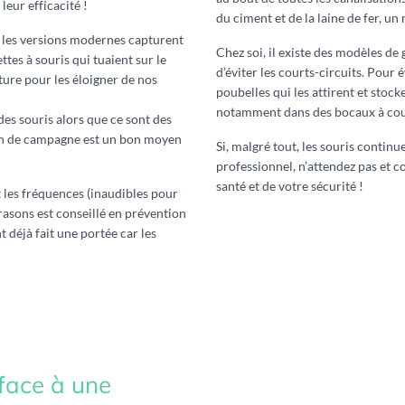
eur efficacité !
du ciment et de la laine de fer, un
 les versions modernes capturent
Chez soi, il existe des modèles de 
ttes à souris qui tuaient sur le
d’éviter les courts-circuits. Pour é
ture pour les éloigner de nos
poubelles qui les attirent et stoc
notamment dans des bocaux à cou
des souris alors que ce sont des
son de campagne est un bon moyen
Si, malgré tout, les souris contin
professionnel, n’attendez pas et co
santé et de votre sécurité !
nt les fréquences (inaudibles pour
trasons est conseillé en prévention
t déjà fait une portée car les
 face à une