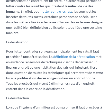
désinsectisation constituent un secteur d’activité qui permet de
lutter contre les nuisibles qui infestent
le milieu de vie des
humains
. En effet, pour
lutter contre les rats
, les souris et les
insectes de toutes sortes, certaines personnes se spécialisent
dans les métiers liés à cette cause. Chacun de ces termes désigne
une réalité bien définie bien qu’ils soient tous liés d’une certaine
manière.
La dératisation
Pour lutter contre les rongeurs, principalement les rats, il faut
procéder à une dératisation. La
définition de la dératisation
met
en évidence l’ensemble de techniques visant à débarrasser un
lieu, un endroit ou une habitation des rats qui infestent. Il est
donc question de toutes les techniques qui permettent de
mettre
fin à la prolifération de ces rongeurs
dans un endroit donné.
Tous les procédés qui visent à éliminer les rats d’un endroit
entrent dans le cadre de la dératisation.
La désinfection
Lorsque l’hygiène d’un milieu est compromise, il faut procéder à