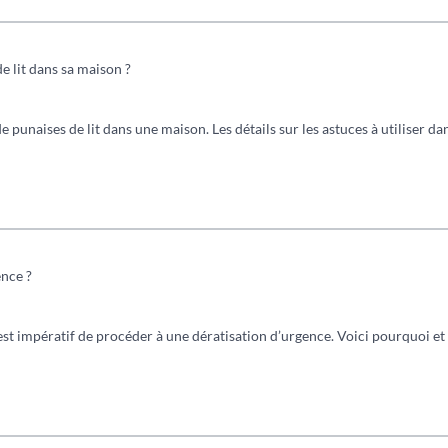
de lit dans sa maison ?
 punaises de lit dans une maison. Les détails sur les astuces à utiliser dan
nce ?
 est impératif de procéder à une dératisation d’urgence. Voici pourquoi e