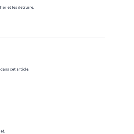
ier et les détruire.
dans cet article.
et.