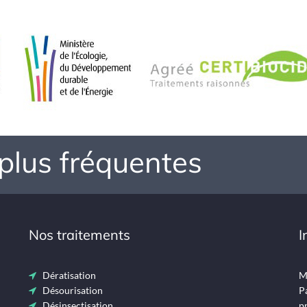
 plus fréquentes
Nos traitements
I
Dératisation
Me
Désourisation
Pa
Désinsectisation
pr