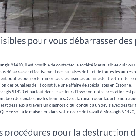
sibles pour vous débarrasser des p
gis 91420, il est possible de contacter la société Mesnuisibles qui vous 
s débarrasser effectivement des punaises de lit et de toutes les autres bê
ent outillés pour exterminer tous les insectes qui infestent votre intérie
ion des punaises de lit constitue une affaire de spécialistes en Essonne.
rangis 91420 et partout dans le secteur d’Essonne, notre prestation est per
ent bien de dégâts chez les hommes. C’est la raison pour laquelle notre éq
tat des lieux à travers un diagnostic qui conduit à un devis avec des tarifs
Que ce soit à la maison ou dans votre cadre de travail à Morangis 91420, l
s procédures pour la destruction de