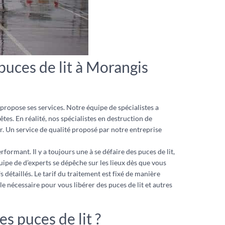
uces de lit à Morangis
propose ses services. Notre équipe de spécialistes a
tes. En réalité, nos spécialistes en destruction de
ur. Un service de qualité proposé par notre entreprise
formant. Il y a toujours une à se défaire des puces de lit,
uipe de d’experts se dépêche sur les lieux dès que vous
 détaillés. Le tarif du traitement est fixé de manière
e nécessaire pour vous libérer des puces de lit et autres
s puces de lit ?