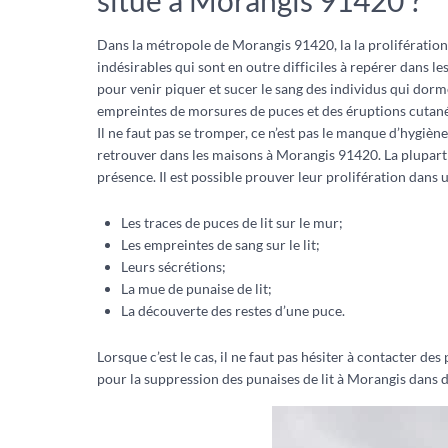
situé à Morangis 91420 ?
Dans la métropole de Morangis 91420, la la prolifération
indésirables qui sont en outre difficiles à repérer dans le
pour venir piquer et sucer le sang des individus qui dorme
empreintes de morsures de puces et des éruptions cutané
Il ne faut pas se tromper, ce n’est pas le manque d’hygièn
retrouver dans les maisons à Morangis 91420. La plupart 
présence. Il est possible prouver leur prolifération dans u
Les traces de puces de lit sur le mur;
Les empreintes de sang sur le lit;
Leurs sécrétions;
La mue de punaise de lit;
La découverte des restes d’une puce.
Lorsque c’est le cas, il ne faut pas hésiter à contacter d
pour la suppression des punaises de lit à Morangis dans d’