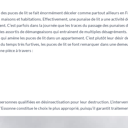
 des puces de lit se fait énormément déceler comme partout ailleurs en 
s maisons et habitations. Effectivement, une punaise de lit a une activité d
nt. C’est parfois dans la journée que les traces du passage des punaises de
es assortis de démangeaisons qui entrainent de multiples désagréments.
e qui amène les puces de lit dans un appartement. C’est plutôt leur désir 
du temps très furtives, les puces de lit se font remarquer dans une deme
ne pièce à travers :
es personnes qualifiées en désinsectisation pour leur destruction. L’interv
Essonne constitue le choix le plus approprié, puisqu’il garantit traitemen