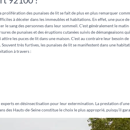
rt 92100 ?
 prolifération des punaises de lit se fait de plus en plus remarquer comme
iciles à déceler dans les immeubles et habitations. En effet, une puce de li
ucer le sang des personnes dans leur sommeil. C’est généralement le matin
morsures de punaises et des éruptions cutanées suivis de démangeaisons q
 attire les puces de lit dans une maison. C’est au contraire leur besoin d
ouvent très furtives, les punaises de lit se manifestent dans une habitati
tation à travers :
des experts en désinsectisation pour leur extermination. La prestation d’u
ns des Hauts-de-Seine constitue le choix le plus approprié, puisqu’il gara