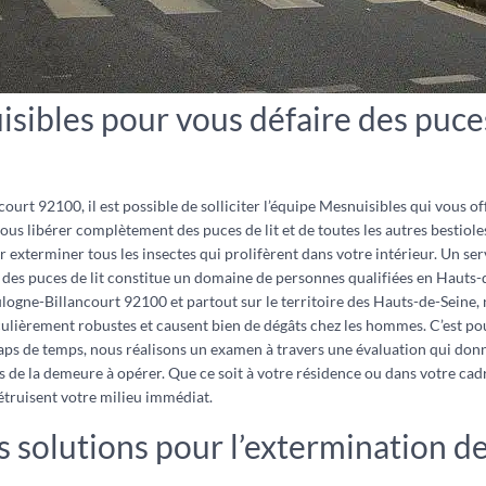
sibles pour vous défaire des puces
ourt 92100, il est possible de solliciter l’équipe Mesnuisibles qui vous of
us libérer complètement des puces de lit et de toutes les autres bestioles
 exterminer tous les insectes qui prolifèrent dans votre intérieur. Un ser
n des puces de lit constitue un domaine de personnes qualifiées en Hauts-
ulogne-Billancourt 92100 et partout sur le territoire des Hauts-de-Seine, n
rticulièrement robustes et causent bien de dégâts chez les hommes. C’est p
laps de temps, nous réalisons un examen à travers une évaluation qui donn
s de la demeure à opérer. Que ce soit à votre résidence ou dans votre cad
détruisent votre milieu immédiat.
s solutions pour l’extermination des