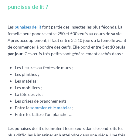
punaises de lit ?
Les
punaises de lit
font partie des insectes les plus féconds. La
femelle peut pondre entre 250 et 500 œufs au cours de sa vie.
Après accouplement, il faut entre 3 à 10 jours à la femelle avant
de commencer à pondre des œufs. Elle pond entre
3 et 10 œufs
par jour
. Ces œufs très petits sont généralement cachés dans :
Les fissures ou fentes de murs ;
Les plinthes ;
Les matelas ;
Les mobiliers ;
La tête des vis ;
Les prises de branchements ;
Entre le
sommier et le matelas
;
Entre les lattes d’un plancher…
Les punaises de lit dissimulent leurs œufs dans les endroits les
plus difficiles à imaginer et à atteindre dans une pièce. Une fois